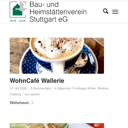
WohnCafé Wallerie
/
/
31. Juli 2026
0 Kommentare
in
Allgemein
,
Frontpage Article
,
Wallerie -
/
Freiberg
von
admini
Weiterlesen