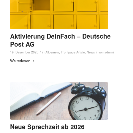
Aktivierung DeinFach – Deutsche
Post AG
/
/
19. Dezember 2025
in
Allgemein
,
Frontpage Article
,
News
von
admini
Weiterlesen
Neue Sprechzeit ab 2026