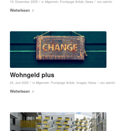
/
/
19. Dezember 2025
in
Allgemein
,
Frontpage Article
,
News
von
admini
Weiterlesen
Wohngeld plus
/
/
24. Juni 2025
in
Allgemein
,
Frontpage Article
,
Images
,
News
von
admini
Weiterlesen