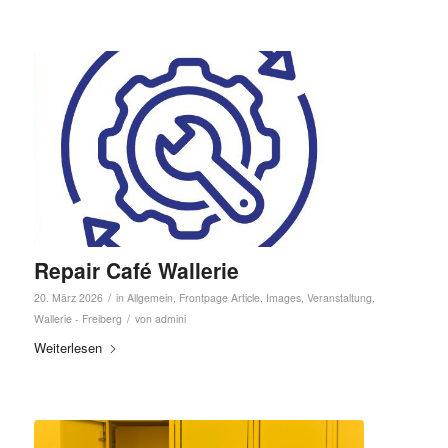
Repair Café Wallerie
/
20. März 2026
in
Allgemein
,
Frontpage Article
,
Images
,
Veranstaltung
,
/
Wallerie - Freiberg
von
admini
Weiterlesen