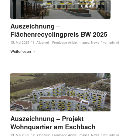
Auszeichnung –
Flächenrecyclingpreis BW 2025
/
/
15. Mai 2025
in
Allgemein
,
Frontpage Article
,
Images
,
News
von
admini
Weiterlesen
Auszeichnung – Projekt
Wohnquartier am Eschbach
/
/
13. Mai 2025
in
Allgemein
,
Frontpage Article
,
Images
,
News
von
admini