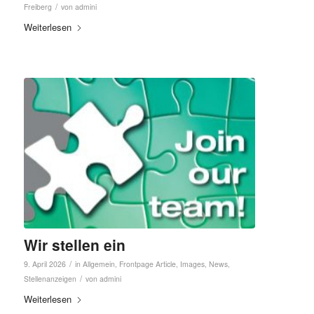
/
Freiberg
von
admini
Weiterlesen
Wir stellen ein
/
9. April 2026
in
Allgemein
,
Frontpage Article
,
Images
,
News
,
/
Stellenanzeigen
von
admini
Weiterlesen