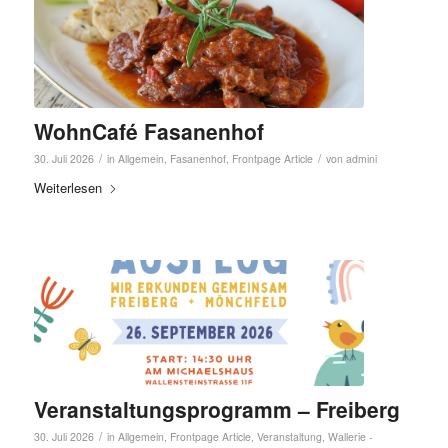
WohnCafé Fasanenhof
/
/
30. Juli 2026
in
Allgemein
,
Fasanenhof
,
Frontpage Article
von
admini
Weiterlesen
Veranstaltungsprogramm – Freiberg
/
30. Juli 2026
in
Allgemein
,
Frontpage Article
,
Veranstaltung
,
Wallerie -