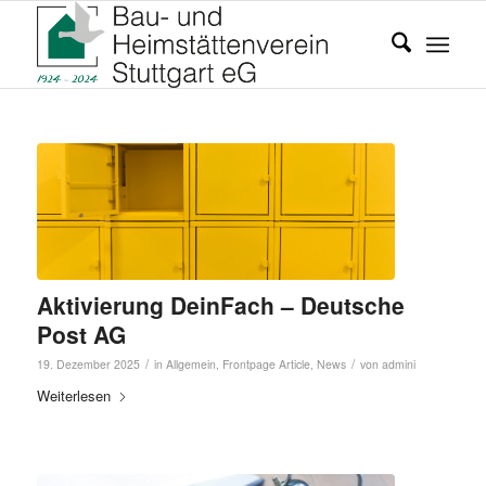
Aktivierung DeinFach – Deutsche
Post AG
/
/
19. Dezember 2025
in
Allgemein
,
Frontpage Article
,
News
von
admini
Weiterlesen