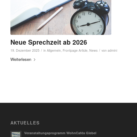
Neue Sprechzeit ab 2026
/
/
19. Dezember 2025
in
Allgemein
,
Frontpage Article
,
News
von
admini
Weiterlesen
AKTUELLES
Veranstaltungsprogramm WohnCafés Giebel