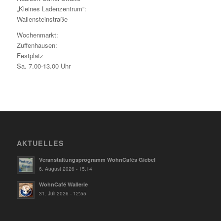
„Kleines Ladenzentrum“:
Wallensteinstraße
Wochenmarkt:
Zuffenhausen:
Festplatz
Sa. 7.00-13.00 Uhr
AKTUELLES
Veranstaltungsprogramm WohnCafés Giebel
6. August 2026 - 15:14
WohnCafé Wallerie
31. Juli 2026 - 12:55