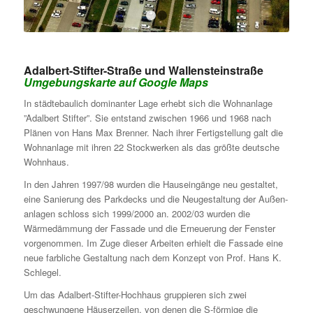
1
2
Adalbert-Stifter-Straße und Wallensteinstraße
Umgebungskarte auf Google Maps
In städtebaulich dominanter Lage erhebt sich die Wohnanlage
”Adalbert Stifter”. Sie entstand zwischen 1966 und 1968 nach
Plänen von Hans Max Brenner. Nach ihrer Fertigstellung galt die
Wohnanlage mit ihren 22 Stock­werken als das größte deutsche
Wohnhaus.
In den Jahren 1997/98 wurden die Hauseingänge neu gestaltet,
eine Sanierung des Parkdecks und die Neugestaltung der Außen­­
anlagen schloss sich 1999/2000 an. 2002/03 wurden die
Wärmedämmung der Fassade und die Erneuerung der Fenster
vorgenommen. Im Zuge dieser Arbeiten erhielt die Fassade eine
neue farbliche Gestaltung nach dem Konzept von Prof. Hans K.
Schlegel.
Um das Adalbert-Stifter-Hochhaus gruppieren sich zwei
geschwungene Häuserzeilen, von denen die S-förmige die