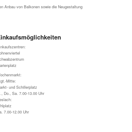
en Anbau von Bal­konen sowie die Neugestaltung
inkaufsmöglichkeiten
inkaufszentren:
ohnenviertel
chwabzentrum
arienplatz
ochenmarkt:
gt.-Mitte:
arkt- und Schillerplatz
i., Do., Sa. 7.00-13.00 Uhr
eslach:
hlplatz
a. 7.00-12.00 Uhr