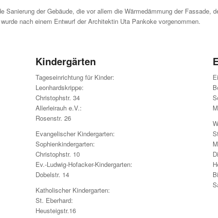
nde Sanierung der Gebäude, die vor allem die Wärmedämmung der Fassade, d
ng wurde nach einem Entwurf der Architektin Uta Pankoke vorgenommen.
Kindergärten
E
Tageseinrichtung für Kinder:
E
Leonhardskrippe:
B
Christophstr. 34
S
Allerleirauh e.V.:
M
Rosenstr. 26
W
Evangelischer Kindergarten:
St
Sophienkindergarten:
M
Christophstr. 10
D
Ev.-Ludwig-Hofacker-Kindergarten:
H
Dobelstr. 14
Bi
S
Katholischer Kindergarten:
St. Eberhard:
Heusteigstr.16