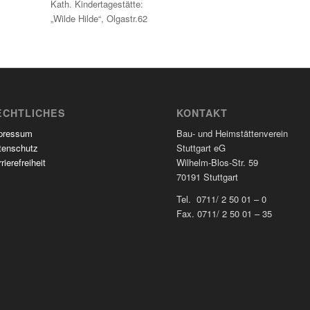
Kath. Kindertagestätte:
„Wilde Hilde“, Olgastr.62
ECHTLICHES
KONTAKT
pressum
Bau- und Heimstättenverein
tenschutz
Stuttgart eG
rierefreiheit
Wilhelm-Blos-Str. 59
70191 Stuttgart
Tel. 0711/ 2 50 01 – 0
Fax. 0711/ 2 50 01 – 35