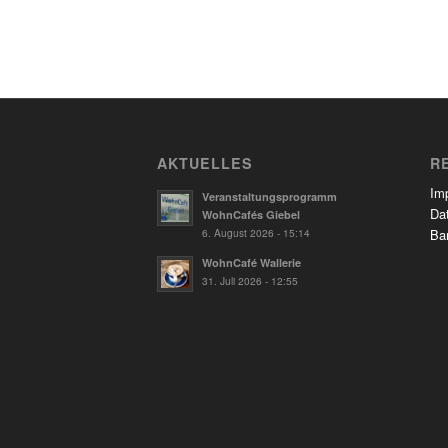
AKTUELLES
R
Im
Veranstaltungsprogramm
Da
WohnCafés Giebel
6. August 2026 - 15:14
Bar
WohnCafé Wallerie
31. Juli 2026 - 12:55