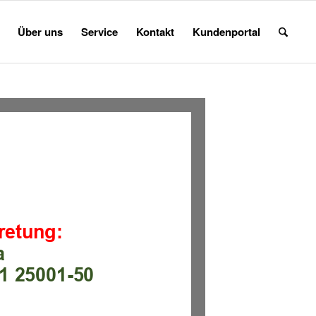
Über uns
Service
Kontakt
Kundenportal