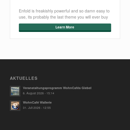
Enfold is freakishly powerful and so damn easy to
use, its probably the last theme you will ever buy
Learn More
AKTUELLES
Veranstaltungsprogramm WohnCafés Giebel
6. August 2026 - 15:14
WohnCafé Wallerie
31. Juli 2026 - 12:55