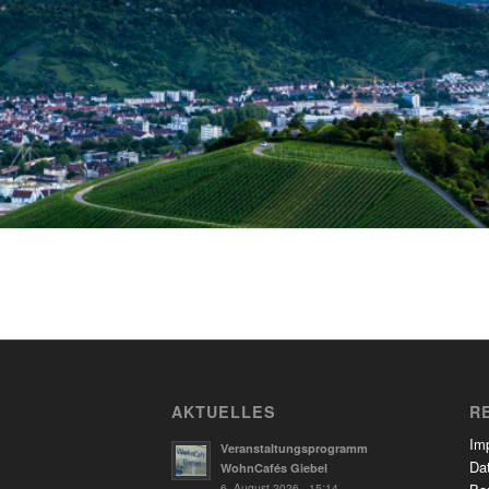
AKTUELLES
R
Im
Veranstaltungsprogramm
Da
WohnCafés Giebel
6. August 2026 - 15:14